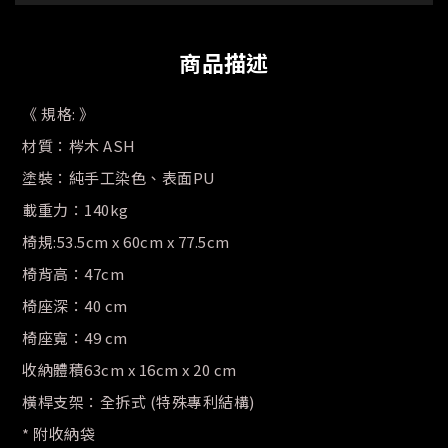
商品描述
《 規格: 》
材質：梣木 ASH
塗裝：純手工染色、表面PU
載重力：140kg
椅規:53.5cm x 60cm x 77.5cm
椅背高：47cm
椅座深：40 cm
椅座寬：49 cm
收納體積63cm x 16cm x 20 cm
橫桿支架：全拆式 (特殊專利結構)
* 附收納袋