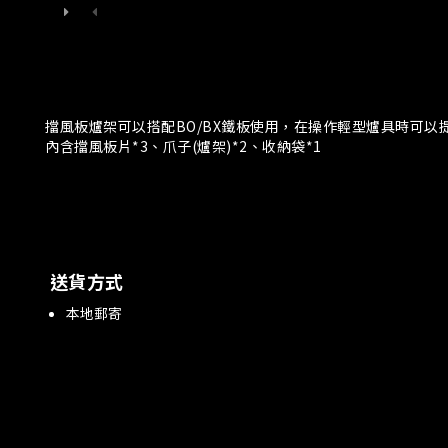
擋風板爐架可以搭配BO/BX鐵板使用，在操作輕型爐具時可以
內含擋風板片*3、爪子(爐架)*2、收納袋*1
送貨方式
本地郵寄