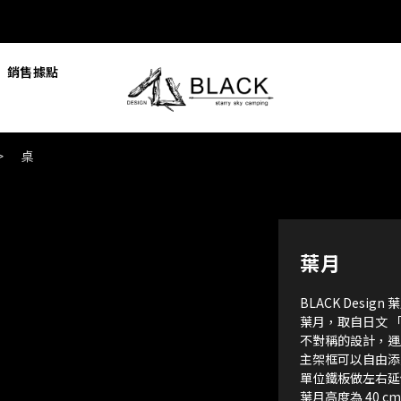
銷售據點
>
桌
葉月
BLACK Design 
葉月，取自日文 
不對稱的設計，運
主架框可以自由添加
單位鐵板做左右延
葉月高度為 40