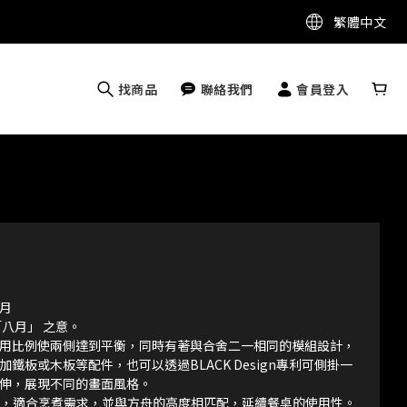
繁體中文
找商品
聯絡我們
會員登入
葉月
「八月」 之意。
用比例使兩側達到平衡，同時有著與合舍二一相同的模組設計，
鐵板或木板等配件，也可以透過BLACK Design專利可側掛一
伸，展現不同的畫面風格。
 cm，適合烹煮需求，並與方舟的高度相匹配，延續餐桌的使用性。