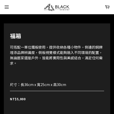
福箱
可搭配一單位鐵板使用，提供收納各種小物件，側邊的銅牌
增添品牌辨識度，側板視覺樣式能夠融入不同環境的配置，
無論居家還是戶外，皆能將實用性與美感結合，滿足任何需
求。
尺寸：長36cm x 寬25cm x 高30cm
NT$5,000